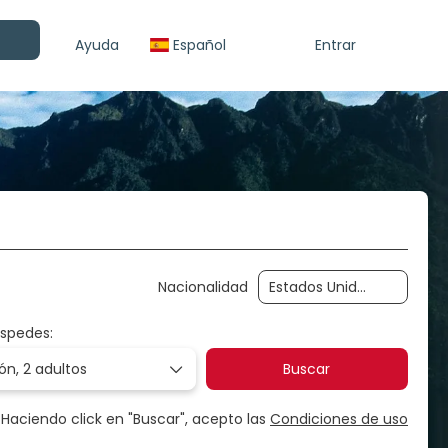
Ayuda
Español
Entrar
ma tu viaje
Alquiler de Auto
Transporte
Nacionalidad
éspedes:
ión,
2 adultos
Buscar
Haciendo click en "Buscar", acepto las
Condiciones de uso