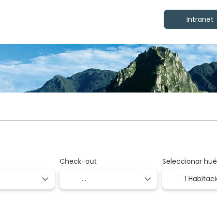
Intranet
dades
Traslados
Vuelo + Hotel
Ar
+
Check-out
Seleccionar hu
1 Habitac