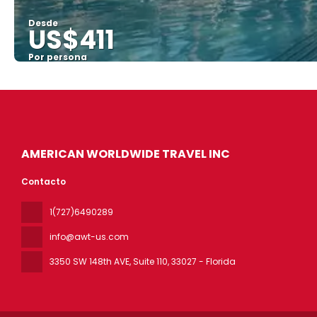
Desde
US$411
Por persona
AMERICAN WORLDWIDE TRAVEL INC
Contacto
1(727)6490289
info@awt-us.com
3350 SW 148th AVE, Suite 110
, 33027 - Florida