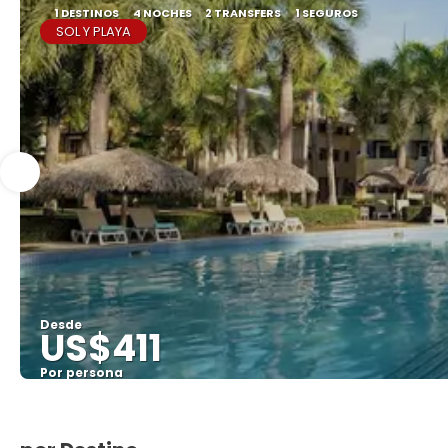
1 DESTINOS
4 NOCHES
2 TRANSFERS
1 SEGUROS
SOL Y PLAYA
Desde
US$411
Por persona