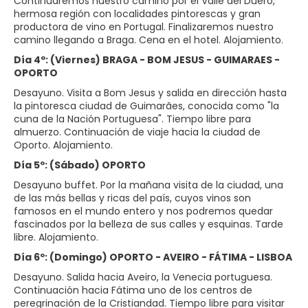
Continuaremos nuestro camino por el Valle del Duero,
hermosa región con localidades pintorescas y gran
productora de vino en Portugal. Finalizaremos nuestro
camino llegando a Braga. Cena en el hotel. Alojamiento.
Día 4º: (Viernes) BRAGA - BOM JESUS - GUIMARAES -
OPORTO
Desayuno. Visita a Bom Jesus y salida en dirección hasta
la pintoresca ciudad de Guimarães, conocida como "la
cuna de la Nación Portuguesa". Tiempo libre para
almuerzo. Continuación de viaje hacia la ciudad de
Oporto. Alojamiento.
Día 5º: (Sábado) OPORTO
Desayuno buffet. Por la mañana visita de la ciudad, una
de las más bellas y ricas del país, cuyos vinos son
famosos en el mundo entero y nos podremos quedar
fascinados por la belleza de sus calles y esquinas. Tarde
libre. Alojamiento.
Día 6º: (Domingo) OPORTO - AVEIRO - FÁTIMA - LISBOA
Desayuno. Salida hacia Aveiro, la Venecia portuguesa.
Continuación hacia Fátima uno de los centros de
peregrinación de la Cristiandad. Tiempo libre para visitar