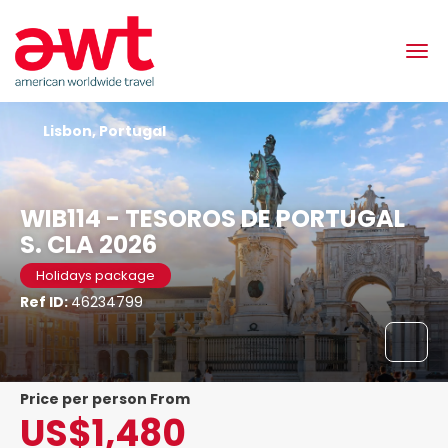
Lisbon, Portugal
WIB114 - TESOROS DE PORTUGAL
S. CLA 2026
Holidays package
Ref ID:
46234799
price per person From
US$1,480