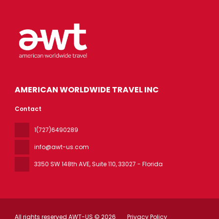
AMERICAN WORLDWIDE TRAVEL INC
Contact
1(727)6490289
info@awt-us.com
3350 SW 148th AVE, Suite 110
, 33027 - Florida
All rights reserved AWT-US © 2026
Privacy Policy