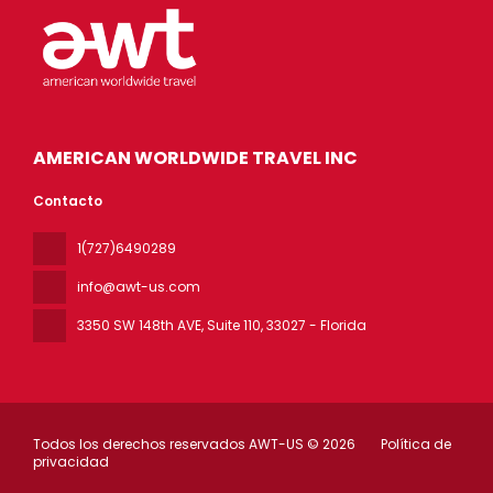
AMERICAN WORLDWIDE TRAVEL INC
Contacto
1(727)6490289
info@awt-us.com
3350 SW 148th AVE, Suite 110
, 33027 - Florida
Todos los derechos reservados AWT-US © 2026
Política de
privacidad