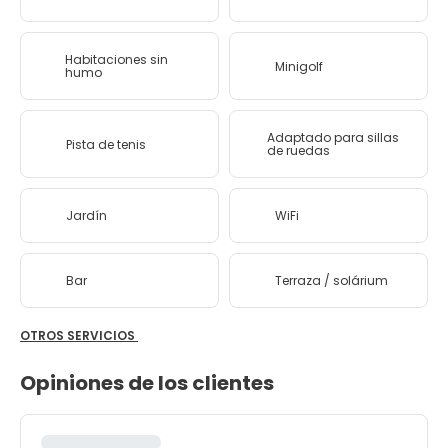
Habitaciones sin
Minigolf
humo
Adaptado para sillas
Pista de tenis
de ruedas
Jardín
WiFi
Bar
Terraza / solárium
OTROS SERVICIOS
Opiniones de los clientes