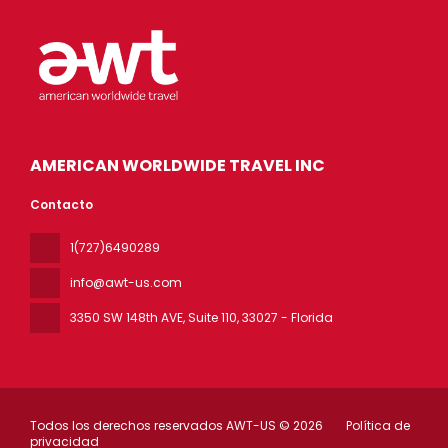
AMERICAN WORLDWIDE TRAVEL INC
Contacto
1(727)6490289
info@awt-us.com
3350 SW 148th AVE, Suite 110
, 33027 - Florida
Todos los derechos reservados AWT-US © 2026
Política de
privacidad