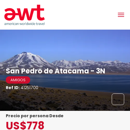
San Pedro de Atacama - 3N
AMIGOS
Ref ID:
41251700
precio por persona Desde
US$778